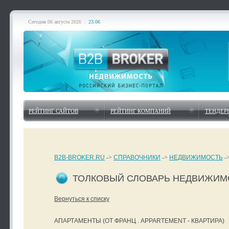
Сегодня
06 августа 2026
|
23:06
РЕЙТИНГ САЙТОВ
РЕЙТИНГ КОМПАНИЙ
ТЕНДЕР
B2B-BROKER.RU
->
СПРАВОЧНИКИ
->
НЕДВИЖИМОСТЬ
-
ТОЛКОВЫЙ СЛОВАРЬ НЕДВИЖИМ
Вернуться к списку
АПАРТАМЕНТЫ (ОТ ФРАНЦ . APPARTEMENT - КВАРТИРА)