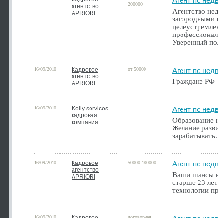
Агент по нед
200000
агентство
Агентство не
APRIORI
загородными 
целеустремле
профессионал
Уверенный по
16/09/2010
Кадровое
от 50000
Агент по нед
агентство
Граждане РФ
APRIORI
16/09/2010
Kelly services -
Агент по нед
кадровая
Образование н
компания
Желание разви
зарабатывать.
16/09/2010
Кадровое
50000-100000
Агент по нед
агентство
Ваши шансы на
APRIORI
старше 23 лет
технологии пр
16/09/2010
Кадровое
договорная