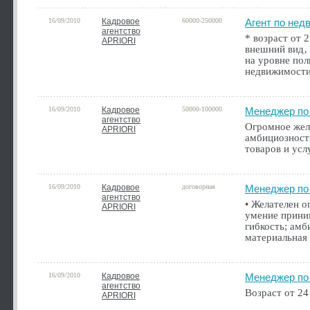
16/09/2010
Кадровое
60000-250000
Агент по нед
агентство
* возраст от 
APRIORI
внешний вид‚ 
на уровне пол
недвижимости
16/09/2010
Кадровое
50000-100000
Менеджер по
агентство
Огромное жел
APRIORI
амбициозность
товаров и усл
16/09/2010
Кадровое
договорная
Менеджер по
агентство
• Желателен 
APRIORI
умение прини
гибкость; амб
материальная 
16/09/2010
Кадровое
Менеджер по
агентство
Возраст от 24
APRIORI