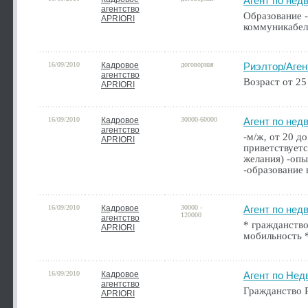
Агент по нед
агентство
Образование -
APRIORI
коммуникабел
16/09/2010
Кадровое
договорная
Риэлтор/Аген
агентство
Возраст от 25
APRIORI
16/09/2010
Кадровое
30000-60000
Агент по нед
агентство
-м/ж‚ от 20 д
APRIORI
приветствуетс
желания) -опы
-образование 
16/09/2010
Кадровое
30000 -
Агент по нед
120000
агентство
* гражданство
APRIORI
мобильность *
16/09/2010
Кадровое
Агент по Нед
агентство
Гражданство Р
APRIORI