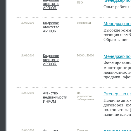
Менеджер по
USD
агентство
Опыт работы 
APRIORI
16/09/2010
Кадровое
договорная
Менеджер по
агентство
Высокие комм
APRIORI
позиция и ам
Образование: 
16/09/2010
Кадровое
50000-150000
Менеджер по 
агентство
Формирование 
APRIORI
мониторинг р
недвижимости
продажи‚ офо
10/08/2010
Агенство
По
Эксперт по 
результатам
недвижимости
собеседования
Наличие авто
ИНКОМ
договоров; ко
пользователя 
наличие клиен
10/08/2010
Агенство
Сдельная