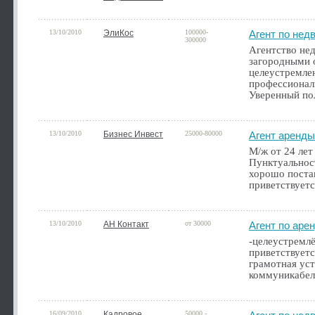
13/10/2010
ЭлиКос
100000-
Агент по нед
300000
Агентство не
загородными 
целеустремле
профессионал
Уверенный по
13/10/2010
Бизнес Инвест
25000-80000
Агент аренд
М/ж от 24 лет
Пунктуальност
хорошо постав
приветствуетс
13/10/2010
АН Контакт
от 30000
Агент по аре
-целеустремлё
приветствуетс
грамотная уст
коммуникабел
16/09/2010
Кадровое
50000 -